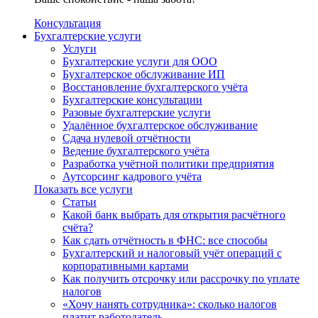
Консультация
Бухгалтерские услуги
Услуги
Бухгалтерские услуги для ООО
Бухгалтерское обслуживание ИП
Восстановление бухгалтерского учёта
Бухгалтерские консультации
Разовые бухгалтерские услуги
Удалённое бухгалтерское обслуживание
Сдача нулевой отчётности
Ведение бухгалтерского учёта
Разработка учётной политики предприятия
Аутсорсинг кадрового учёта
Показать все услуги
Статьи
Какой банк выбрать для открытия расчётного
счёта?
Как сдать отчётность в ФНС: все способы
Бухгалтерский и налоговый учёт операций с
корпоративными картами
Как получить отсрочку или рассрочку по уплате
налогов
«Хочу нанять сотрудника»: сколько налогов
платит работодатель