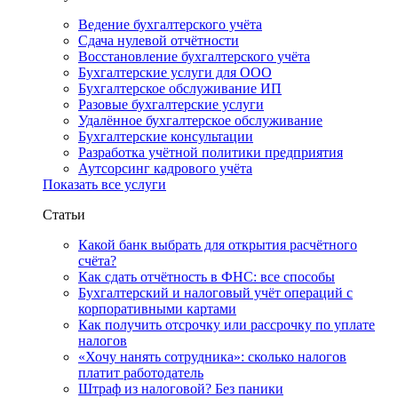
Ведение бухгалтерского учёта
Сдача нулевой отчётности
Восстановление бухгалтерского учёта
Бухгалтерские услуги для ООО
Бухгалтерское обслуживание ИП
Разовые бухгалтерские услуги
Удалённое бухгалтерское обслуживание
Бухгалтерские консультации
Разработка учётной политики предприятия
Аутсорсинг кадрового учёта
Показать все услуги
Статьи
Какой банк выбрать для открытия расчётного
счёта?
Как сдать отчётность в ФНС: все способы
Бухгалтерский и налоговый учёт операций с
корпоративными картами
Как получить отсрочку или рассрочку по уплате
налогов
«Хочу нанять сотрудника»: сколько налогов
платит работодатель
Штраф из налоговой? Без паники