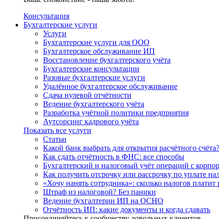
Консультация
Бухгалтерские услуги
Услуги
Бухгалтерские услуги для ООО
Бухгалтерское обслуживание ИП
Восстановление бухгалтерского учёта
Бухгалтерские консультации
Разовые бухгалтерские услуги
Удалённое бухгалтерское обслуживание
Сдача нулевой отчётности
Ведение бухгалтерского учёта
Разработка учётной политики предприятия
Аутсорсинг кадрового учёта
Показать все услуги
Статьи
Какой банк выбрать для открытия расчётного счёта
Как сдать отчётность в ФНС: все способы
Бухгалтерский и налоговый учёт операций с корп
Как получить отсрочку или рассрочку по уплате на
«Хочу нанять сотрудника»: сколько налогов платит 
Штраф из налоговой? Без паники
Ведение бухгалтерии ИП на ОСНО
Отчётность ИП: какие документы и когда сдавать
Присоединяйтесь к сообществу довольных клиентов