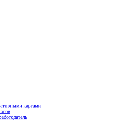
?
оративными картами
логов
работодатель