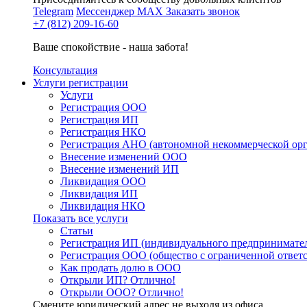
Telegram
Мессенджер MAX
Заказать звонок
+7 (812) 209-16-60
Ваше спокойствие - наша забота!
Консультация
Услуги регистрации
Услуги
Регистрация ООО
Регистрация ИП
Регистрация НКО
Регистрация АНО (автономной некоммерческой ор
Внесение изменений ООО
Внесение изменений ИП
Ликвидация ООО
Ликвидация ИП
Ликвидация НКО
Показать все услуги
Статьи
Регистрация ИП (индивидуального предпринимате
Регистрация ООО (общество с ограниченной ответ
Как продать долю в ООО
Открыли ИП? Отлично!
Открыли ООО? Отлично!
Смените юридический адрес не выходя из офиса