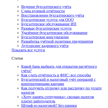
Ведение бухгалтерского учёта
Сдача нулевой отчётности
Восстановление бухгалтерского учёта
Бухгалтерские услуги для ООО
Бухгалтерское обслуживание ИП
Разовые бухгалтерские услуги
Удалённое бухгалтерское обслуживание
Бухгалтерские консультации
Разработка учётной политики предприятия
Аутсорсинг кадрового учёта
Показать все услуги
Статьи
Какой банк выбрать для открытия расчётного
счёта?
Как сдать отчётность в ФНС: все способы
Бухгалтерский и налоговый учёт операций с
корпоративными картами
Как получить отсрочку или рассрочку по уплате
налогов
«Хочу нанять сотрудника»: сколько налогов
платит работодатель
Штраф из налоговой? Без паники