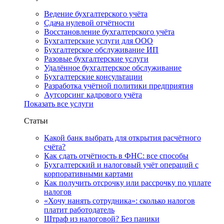
Ведение бухгалтерского учёта
Сдача нулевой отчётности
Восстановление бухгалтерского учёта
Бухгалтерские услуги для ООО
Бухгалтерское обслуживание ИП
Разовые бухгалтерские услуги
Удалённое бухгалтерское обслуживание
Бухгалтерские консультации
Разработка учётной политики предприятия
Аутсорсинг кадрового учёта
Показать все услуги
Статьи
Какой банк выбрать для открытия расчётного
счёта?
Как сдать отчётность в ФНС: все способы
Бухгалтерский и налоговый учёт операций с
корпоративными картами
Как получить отсрочку или рассрочку по уплате
налогов
«Хочу нанять сотрудника»: сколько налогов
платит работодатель
Штраф из налоговой? Без паники