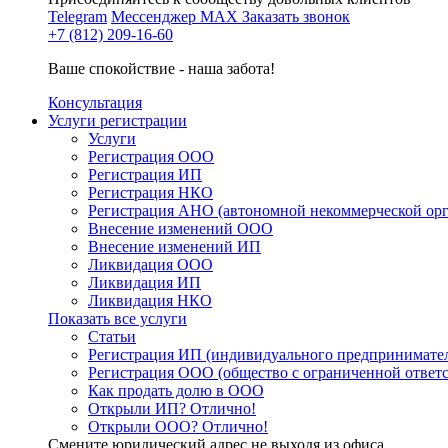
Telegram
Мессенджер MAX
Заказать звонок
+7 (812) 209-16-60
Ваше спокойствие - наша забота!
Консультация
Услуги регистрации
Услуги
Регистрация ООО
Регистрация ИП
Регистрация НКО
Регистрация АНО (автономной некоммерческой ор
Внесение изменений ООО
Внесение изменений ИП
Ликвидация ООО
Ликвидация ИП
Ликвидация НКО
Показать все услуги
Статьи
Регистрация ИП (индивидуального предпринимате
Регистрация ООО (общество с ограниченной ответ
Как продать долю в ООО
Открыли ИП? Отлично!
Открыли ООО? Отлично!
Смените юридический адрес не выходя из офиса