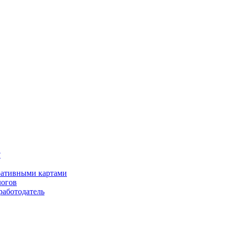
?
оративными картами
логов
работодатель