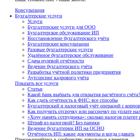
Консультация
Бухгалтерские услуги
Услуги
Бухгалтерские услуги для ООО
Бухгалтерское обслуживание ИП
Восстановление бухгалтерского учёта
Бухгалтерские консультации
Разовые бухгалтерские услуги
Удалённое бухгалтерское обслуживание
Сдача нулевой отчётности
Ведение бухгалтерского учёта
Разработка учётной политики предприятия
Аутсорсинг кадрового учёта
Показать все услуги
Статьи
Какой банк выбрать для открытия расчётного счёта
Как сдать отчётность в ФНС: все способы
Бухгалтерский и налоговый учёт операций с корп
Как получить отсрочку или рассрочку по уплате на
«Хочу нанять сотрудника»: сколько налогов платит 
Штраф из налоговой? Без паники
Ведение бухгалтерии ИП на ОСНО
Отчётность ИП: какие документы и когда сдавать
Присоединяйтесь к сообществу довольных клиентов